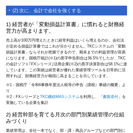
(2) 次に、会計で会社を強くする
1) 経営者が「変動損益計算書」に慣れると財務経
営力が高まります。
売上高が100万円増えたときに経常利益はいくら増えるのか。会社法
が定める損益計算書ではこれが分かりません。TKCシステムの「変動
損益計算書」ならそれが把握できるので、期末までの利益管理が容易
になります。国税庁統計(※1)の黒字申告割合は36.5%でしたが、TKC
の会計ソフト｢FXシリーズ｣活用企業(※2)の黒字決算割合は58.1%に達
しています。この実績は経営者が優れた業績管理ツールを日常的に活
用すれば、財務経営力が格段に高まることを示しています。
※1：国税庁「令和6事務年度法人税等の申告（課税）事績の概要」よ
り
※2：FXシリーズと
TKC継続MASシステム
を利用し、「
書面添付
」を
実施している企業を集計
2) 経営幹部を育てる月次の部門別業績管理の仕組
みづくり
業績管理は、全社一本でなく、部・課・商品グループなどの部門別に