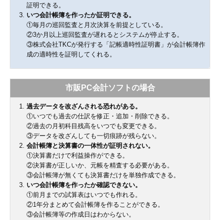
証明できる。
いつ会計帳簿を作ったか証明できる。
①毎月の巡回監査と月次決算を前提としている。
②3か月以上巡回監査が遅れるとシステムが停止する。
③株式会社TKCが発行する「記帳適時性証明書」が会計帳簿作
成の適時性を証明してくれる。
市販PC会計ソフトの場合
過去データを改ざんされる恐れがある。
①いつでも過去の仕訳を修正・追加・削除できる。
②過去の月初科目残高をいつでも変更できる。
③データを改ざんしても一切痕跡が残らない。
会計帳簿と決算書の一体性が証明されない。
①決算書だけで利益操作ができる。
②決算書が正しいか、元帳を精査する必要がある。
③会計帳簿が無くても決算書だけを単独作成できる。
いつ会計帳簿を作ったか確認できない。
①前月までの試算表はいつでも作れる。
②1年分まとめて会計帳簿を作ることができる。
③会計帳簿等の作成日はわからない。