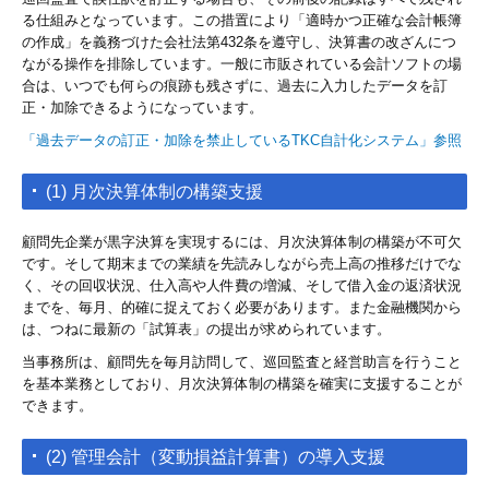
る仕組みとなっています。この措置により「適時かつ正確な会計帳簿
の作成」を義務づけた会社法第432条を遵守し、決算書の改ざんにつ
ながる操作を排除しています。一般に市販されている会計ソフトの場
合は、いつでも何らの痕跡も残さずに、過去に入力したデータを訂
正・加除できるようになっています。
「過去データの訂正・加除を禁止しているTKC自計化システム」参照
(1) 月次決算体制の構築支援
顧問先企業が黒字決算を実現するには、月次決算体制の構築が不可欠
です。そして期末までの業績を先読みしながら売上高の推移だけでな
く、その回収状況、仕入高や人件費の増減、そして借入金の返済状況
までを、毎月、的確に捉えておく必要があります。また金融機関から
は、つねに最新の「試算表」の提出が求められています。
当事務所は、顧問先を毎月訪問して、巡回監査と経営助言を行うこと
を基本業務としており、月次決算体制の構築を確実に支援することが
できます。
(2) 管理会計（変動損益計算書）の導入支援