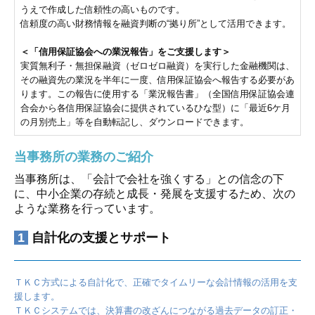
うえで作成した信頼性の高いものです。
信頼度の高い財務情報を融資判断の“拠り所”として活用できます。
＜「信用保証協会への業況報告」をご支援します＞
実質無利子・無担保融資（ゼロゼロ融資）を実行した金融機関は、
その融資先の業況を半年に一度、信用保証協会へ報告する必要があ
ります。この報告に使用する「業況報告書」（全国信用保証協会連
合会から各信用保証協会に提供されているひな型）に「最近6ケ月
の月別売上」等を自動転記し、ダウンロードできます。
当事務所の業務のご紹介
当事務所は、「会計で会社を強くする」との信念の下
に、中小企業の存続と成長・発展を支援するため、次の
ような業務を行っています。
1
自計化の支援とサポート
ＴＫＣ方式による自計化で、正確でタイムリーな会計情報の活用を支
援します。
ＴＫＣシステムでは、決算書の改ざんにつながる過去データの訂正・