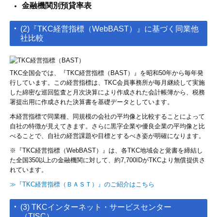
金融機関別預貸率表
(2)『TKC経営指標（WebBAST）』に基づく同業他
社比較
TKC全国会では、『TKC経営指標（BAST）』を昭和50年から毎年発
行しています。この経営指標は、TKC会員事務所が毎月継続して実施
した綿密な巡回監査と月次決算により作成された会計帳簿から、税務
署提出用に作成された決算書を基礎データとしています。
本経営指標で同業種、同規模の会社の平均像と比較することによって
自社の特徴が見えてきます。さらに黒字企業や優良企業の平均像と比
べることで、自社の経営課題や目標とするべき姿が明確になります。
※『TKC経営指標（WebBAST）』は、各TKC地域会と覚書を締結し
た全国350以上の金融機関に対して、約7,700IDがTKCより無償提供さ
れています。
≫『TKC経営指標（ＢＡＳＴ）』のご紹介はこちら
(3) TKCインターネット・サービスセンター
（TISC）