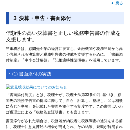
▲ 戻る
３ 決算・申告・書面添付
信頼性の高い決算書と正しい税務申告書の作成を
支援します。
当事務所は、顧問先企業の経営に役立ち、金融機関や税務当局から高
く信頼される決算書と税務申告書の作成を支援するために、「書面添
付制度」「中小会計要領」「記帳適時性証明書」を活用しています。
(1) 書面添付の実践
「書面添付制度」とは、税理士が、税理士法第33条の2に基づき、顧
問先の税務申告書の提出に際して、自ら「計算し、整理し、又は相談
に応じた事項」を記載した書面を添付する制度です。この書面はいわ
ば税理士による「税務監査証明書」とも言えます。
書面添付がされた場合は、税務署が納税者に税務調査の通知をする前
に、税理士に意見陳述の機会が与えられ、その結果、疑義が解消すれ