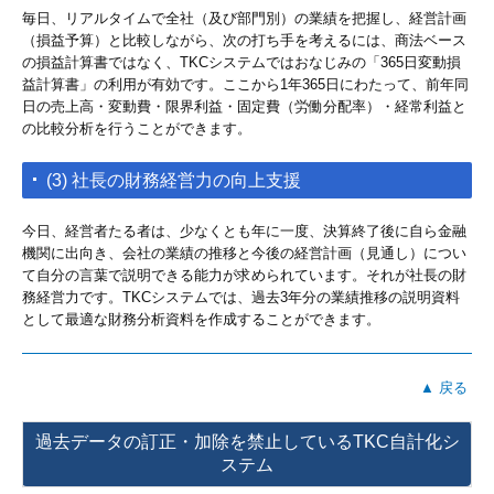
毎日、リアルタイムで全社（及び部門別）の業績を把握し、経営計画
（損益予算）と比較しながら、次の打ち手を考えるには、商法ベース
の損益計算書ではなく、TKCシステムではおなじみの「365日変動損
益計算書」の利用が有効です。ここから1年365日にわたって、前年同
日の売上高・変動費・限界利益・固定費（労働分配率）・経常利益と
の比較分析を行うことができます。
(3) 社長の財務経営力の向上支援
今日、経営者たる者は、少なくとも年に一度、決算終了後に自ら金融
機関に出向き、会社の業績の推移と今後の経営計画（見通し）につい
て自分の言葉で説明できる能力が求められています。それが社長の財
務経営力です。TKCシステムでは、過去3年分の業績推移の説明資料
として最適な財務分析資料を作成することができます。
▲ 戻る
過去データの訂正・加除を禁止しているTKC自計化シ
ステム