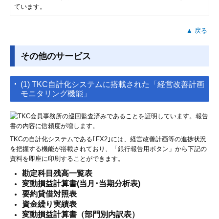
ています。
▲ 戻る
その他のサービス
(1) TKC自計化システムに搭載された「経営改善計画
モニタリング機能」
TKCの自計化システムである｢FX2｣には、経営改善計画等の進捗状況
を把握する機能が搭載されており、「銀行報告用ボタン」から下記の
資料を即座に印刷することができます。
勘定科目残高一覧表
変動損益計算書(当月･当期分析表)
要約貸借対
照表
資金繰り実績表
変動損益計算書（部門別内訳表）