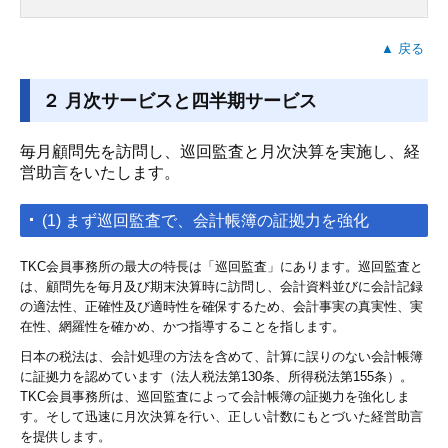
▲ 戻る
２ 月次サービスと四半期サービス
毎月顧問先を訪問し、巡回監査と月次決算を実施し、経
営助言をいたします。
(1) まず巡回監査で、会計帳簿の証拠力を強化
TKC会員事務所の最大の特長は「巡回監査」にあります。巡回監査と
は、顧問先を毎月及び期末決算時に訪問し、会計資料並びに会計記録
の適法性、正確性及び適時性を確保するため、会計事実の真実性、実
在性、網羅性を確かめ、かつ指導することを指します。
日本の税法は、会計処理の方法を含めて、計算に誤りのない会計帳簿
に証拠力を認めています（法人税法第130条、所得税法第155条）。
TKC会員事務所は、巡回監査によって会計帳簿の証拠力を強化しま
す。そして迅速に月次決算を行い、正しい計数にもとづいた経営助言
を提供します。