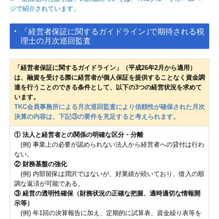
ジで紹介されています。
「経営者保証に関するガイドライン｣で期待される税
理士の月次巡回監査
「経営者保証に関するガイドライン」（平成26年2月から適用）
は、融資を受ける際に経営者が個人保証を提供することなく資金調
達を行うことのできる条件として、以下の3つの経営状況を求めて
います。
TKC会員事務所による月次巡回監査により信頼性が確保された月次
決算の内容は、下記③の要件を充足すると考えられます。
① 法人と経営者との関係の明確な区分・分離
(例) 事業上の必要が認められない法人から経営者への貸付は行わ
ない。
② 財務基盤の強化
(例) 内部留保は潤沢ではないが、好業績が続いており、借入の順
調な返済が可能である。
③ 経営の透明性確保（財務状況の正確な把握、適時適切な情報開
示等）
(例) 年1回の決算報告に加え、定期的に試算表、資金繰り表等を