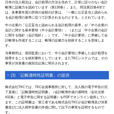
日本の法人税法は、会計処理の方法を含めて、計算に誤りのない会計
帳簿に証拠力を認めています（第130条）。また、同法第22条4項で
は、各事業年度の所得の金額の計算は、「一般に公正妥当と認められ
る会計処理の基準に従つて計算されるものとする」とされています。
中小企業の「公正妥当と認められる会計処理の基準」が「中小企業の
会計に関する基本要領（中小会計要領）」（または「中小企業の会計
に関する指針（会計指針）」）です。「中小会計要領」に準拠して会
計帳簿を作成することは、帳簿の証拠力を担保することを意味しま
す。
当事務所は、巡回監査において、中小会計要領に準拠した会計処理を
指導することを絶対要件としています。またTKCシステムでは、その
事実が決算書の個別注記表に明示されます。
(3) 「記帳適時性証明書」の提供
株式会社TKCでは、TKC会員事務所に対して、法人税の電子申告の完
了直後に「記帳適時性証明書」（会計帳簿作成の適時性〈会社法第
432条〉と電子申告に関する証明書）をPDFでオンライン提供してい
ます。この証明書は、第三者である株式会社TKCが会計帳簿及び決算
書並びに法人税申告書の作成に関して以下の事実を証明するもので
す。