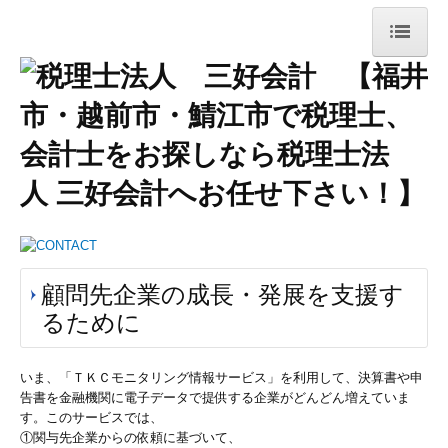
ホーム
事務所紹介
法人・個人事業者の皆様
お役立ち情報
デジタル化支援
顧問先企業の成長・発展を支援す
相続税・事業承継について
るために
お客様の声
いま、「ＴＫＣモニタリング情報サービス」を利用して、決算書や申
採用情報
告書を金融機関に電子データで提供する企業がどんどん増えていま
す。このサービスでは、
①関与先企業からの依頼に基づいて、