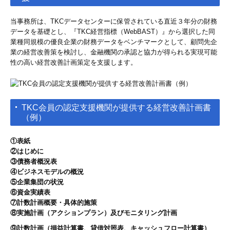
当事務所は、TKCデータセンターに保管されている直近３年分の財務
データを基礎とし、『TKC経営指標（WebBAST）』から選択した同
業種同規模の優良企業の財務データをベンチマークとして、顧問先企
業の経営改善策を検討し、金融機関の承認と協力が得られる実現可能
性の高い経営改善計画策定を支援します。
TKC会員の認定支援機関が提供する経営改善計画書
（例）
①表紙
②はじめに
③債務者概況表
④ビジネスモデルの概況
⑤企業集団の状況
⑥資金実績表
⑦計数計画概要・具体的施策
⑧実施計画（アクションプラン）及びモニタリング計画
⑨計数計画（損益計算書、貸借対照表、キャッシュフロー計算書）