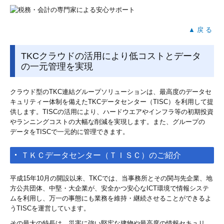
▲ 戻 る
TKCクラウドの活用により低コストとデータ
の一元管理を実現
クラウド型のTKC連結グループソリューションは、最高度のデータセ
キュリティー体制を備えたTKCデータセンター（TISC）を利用して提
供します。TISCの活用により、ハードウエアやインフラ等の初期投資
やランニングコストの大幅な削減を実現します。また、グループの
データをTISCで一元的に管理できます。
ＴＫＣデータセンター（ＴＩＳＣ）のご紹介
平成15年10月の開設以来、TKCでは、当事務所とその関与先企業、地
方公共団体、中堅・大企業が、安全かつ安心なICT環境で情報システ
ムを利用し、万一の事態にも業務を維持・継続させることができるよ
うTISCを運営しています。
その最大の特長は、災害に強い堅牢な建物や最高度の情報セキュリ