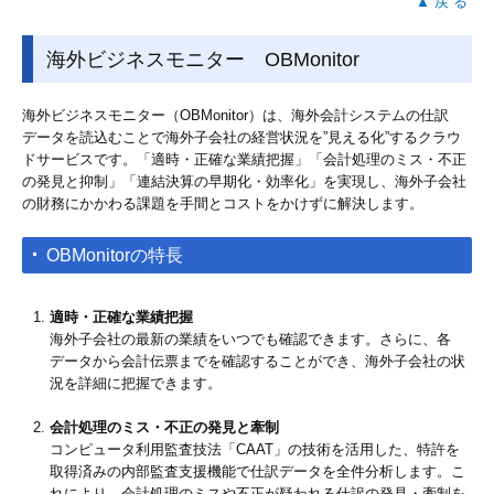
▲ 戻 る
海外ビジネスモニター OBMonitor
海外ビジネスモニター（OBMonitor）は、海外会計システムの仕訳
データを読込むことで海外子会社の経営状況を”見える化”するクラウ
ドサービスです。「適時・正確な業績把握」「会計処理のミス・不正
の発見と抑制」「連結決算の早期化・効率化」を実現し、海外子会社
の財務にかかわる課題を手間とコストをかけずに解決します。
OBMonitorの特長
適時・正確な業績把握
海外子会社の最新の業績をいつでも確認できます。さらに、各
データから会計伝票までを確認することができ、海外子会社の状
況を詳細に把握できます。
会計処理のミス・不正の発見と牽制
コンピュータ利用監査技法「CAAT」の技術を活用した、特許を
取得済みの内部監査支援機能で仕訳データを全件分析します。こ
れにより、会計処理のミスや不正が疑われる仕訳の発見・牽制を