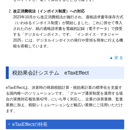
改正消費税法（インボイス制度）への対応
2023年10月から改正消費税法が施行され、適格請求書等保存方式
（いわゆるインボイス制度）が開始しました。これに併せて導入
されたのが、紙の適格請求書を電磁的記録（電子データ）で授受
する「デジタルインボイス」です。「インボイス・マネジャー
2025」には、デジタルインボイスの発行や受領を簡単に行える機
能を搭載しています。
▲ 戻 る
税効果会計システム eTaxEffect
eTaxEffectは、決算時の簡易税額計算・税効果計算の標準化を支援す
る国内唯一のソリューションです。「グループ通算制度を適用する場
合の実務対応報告第42号」にいち早く対応し、企業の決算業務、監査
業務に加え、税額シミュレーションなど幅広い業務にご活用いただけ
ます。
eTaxEffectの特長