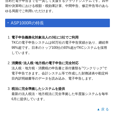
含めた電子申告までを一貫して支援するクラウドシステムです。四半
期や決算時における税額・税効果計算、中間申告、修正申告等のあら
ゆる局面でご利用いただけます。
ASP1000Rの特長
電子申告義務化対象法人の3社に1社でご利用
TKCの電子申告システムは60万社の電子申告実績があり、継続率
99%超です。日本のトップ100社の93%超がTKCシステムを採用
しています。
消費税･法人税･地方税の電子申告に完全対応
法人税・地方税・消費税の申告書と添付書類を”ワンクリック”で
電子申告できます。会計システム等で作成した財務諸表や勘定科
目内訳明細書等のデータを読み込み、電子申告します。
税法に完全準拠したシステムを提供
最新の法人税法・地方税法に完全準拠した年度版システムを毎年
6月に提供しています。
▲ 戻 る