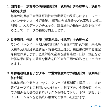
国内唯一、決算時の簡易税額計算・税効果計算を標準化、決算早
期化を支援
毎年の制度改正や回収可能性の判断区分の見直しによる、シート
のメンテナンス、検証作業、 帳票の作成作業などの工数を大幅に
削減し、入力データのチェック、計算結果の検証へ工数を投下す
ることで、データの精度が向上します。
監査資料、仕訳、注記（税率差異の注記等）を自動作成
ワンクリックで、当期の税額計算から回収可能性の判断、未払法
人税等及び繰延税金資産・負債の計上仕訳、税効果に関する注記
を自動作成します。監査対応で必要な計算過程・仕訳・注記など
計算結果に関する豊富な帳表をPDFや加工用のCSVとして出力で
きます。
単体納税制度およびグループ通算制度両方の税額計算・税効果計
算に対応
単体納税の企業だけでなく、グループ通算制度を採用している企
業グループでもご利用いただけます。制度区分、企業分類、すべ
ての組み合わせの計算ロジックを保持しており、予算、決算、シ
ミュレーションなど幅広い用途でご利用いただけます。
▲ 戻 る