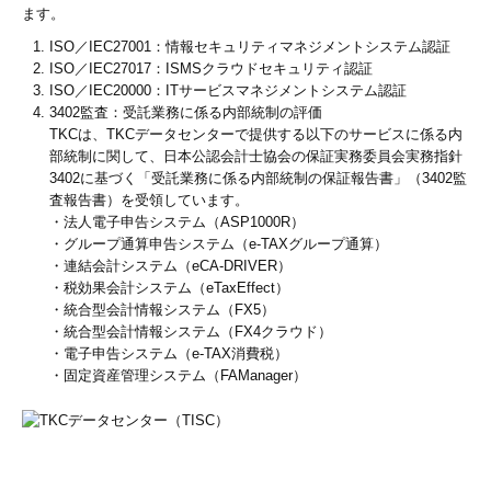
ます。
ISO／IEC27001：情報セキュリティマネジメントシステム認証
ISO／IEC27017：ISMSクラウドセキュリティ認証
ISO／IEC20000：ITサービスマネジメントシステム認証
3402監査：受託業務に係る内部統制の評価
TKCは、TKCデータセンターで提供する以下のサービスに係る内
部統制に関して、日本公認会計士協会の保証実務委員会実務指針
3402に基づく「受託業務に係る内部統制の保証報告書」（3402監
査報告書）を受領しています。
・法人電子申告システム（ASP1000R）
・グループ通算申告システム（e-TAXグループ通算）
・連結会計システム（eCA-DRIVER）
・税効果会計システム（eTaxEffect）
・統合型会計情報システム（FX5）
・統合型会計情報システム（FX4クラウド）
・電子申告システム（e-TAX消費税）
・固定資産管理システム（FAManager）