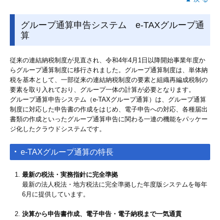
グループ通算申告システム e-TAXグループ通
算
従来の連結納税制度が見直され、令和4年4月1日以降開始事業年度か
らグループ通算制度に移行されました。グループ通算制度は、単体納
税を基本として、一部従来の連結納税制度の要素と組織再編成税制の
要素を取り入れており、グループ一体の計算が必要となります。
グループ通算申告システム（e-TAXグループ通算）は、グループ通算
制度に対応した申告書の作成をはじめ、電子申告への対応、各種届出
書類の作成といったグループ通算申告に関わる一連の機能をパッケー
ジ化したクラウドシステムです。
e-TAXグループ通算の特長
最新の税法・実務指針に完全準拠
最新の法人税法・地方税法に完全準拠した年度版システムを毎年
6月に提供しています。
決算から申告書作成、電子申告・電子納税まで一気通貫