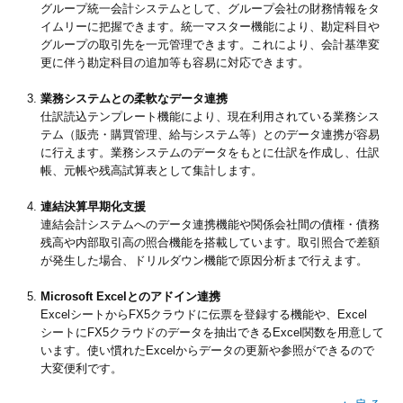
グループ統一会計システムとして、グループ会社の財務情報をタ
イムリーに把握できます。統一マスター機能により、勘定科目や
グループの取引先を一元管理できます。これにより、会計基準変
更に伴う勘定科目の追加等も容易に対応できます。
業務システムとの柔軟なデータ連携
仕訳読込テンプレート機能により、現在利用されている業務シス
テム（販売・購買管理、給与システム等）とのデータ連携が容易
に行えます。業務システムのデータをもとに仕訳を作成し、仕訳
帳、元帳や残高試算表として集計します。
連結決算早期化支援
連結会計システムへのデータ連携機能や関係会社間の債権・債務
残高や内部取引高の照合機能を搭載しています。取引照合で差額
が発生した場合、ドリルダウン機能で原因分析まで行えます。
Microsoft Excelとのアドイン連携
ExcelシートからFX5クラウドに伝票を登録する機能や、Excel
シートにFX5クラウドのデータを抽出できるExcel関数を用意して
います。使い慣れたExcelからデータの更新や参照ができるので
大変便利です。