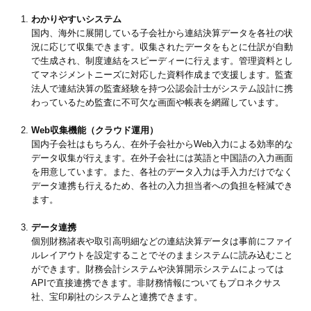
わかりやすいシステム
国内、海外に展開している子会社から連結決算データを各社の状
況に応じて収集できます。収集されたデータをもとに仕訳が自動
で生成され、制度連結をスピーディーに行えます。管理資料とし
てマネジメントニーズに対応した資料作成まで支援します。監査
法人で連結決算の監査経験を持つ公認会計士がシステム設計に携
わっているため監査に不可欠な画面や帳表を網羅しています。
Web収集機能（クラウド運用）
国内子会社はもちろん、在外子会社からWeb入力による効率的な
データ収集が行えます。在外子会社には英語と中国語の入力画面
を用意しています。また、各社のデータ入力は手入力だけでなく
データ連携も行えるため、各社の入力担当者への負担を軽減でき
ます。
データ連携
個別財務諸表や取引高明細などの連結決算データは事前にファイ
ルレイアウトを設定することでそのままシステムに読み込むこと
ができます。財務会計システムや決算開示システムによっては
APIで直接連携できます。非財務情報についてもプロネクサス
社、宝印刷社のシステムと連携できます。