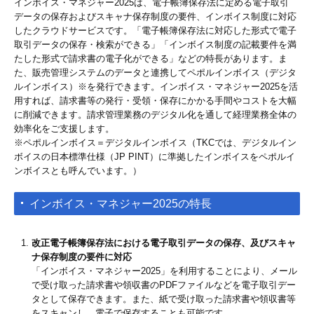
インボイス・マネジャー2025は、電子帳簿保存法に定める電子取引
データの保存およびスキャナ保存制度の要件、インボイス制度に対応
したクラウドサービスです。「電子帳簿保存法に対応した形式で電子
取引データの保存・検索ができる」「インボイス制度の記載要件を満
たした形式で請求書の電子化ができる」などの特長があります。ま
た、販売管理システムのデータと連携してペポルインボイス（デジタ
ルインボイス）※を発行できます。インボイス・マネジャー2025を活
用すれば、請求書等の発行・受領・保存にかかる手間やコストを大幅
に削減できます。請求管理業務のデジタル化を通して経理業務全体の
効率化をご支援します。
※ペポルインボイス＝デジタルインボイス（TKCでは、デジタルイン
ボイスの日本標準仕様（JP PINT）に準拠したインボイスをペポルイ
ンボイスとも呼んでいます。）
インボイス・マネジャー2025の特長
改正電子帳簿保存法における電子取引データの保存、及びスキャ
ナ保存制度の要件に対応
「インボイス・マネジャー2025」を利用することにより、メール
で受け取った請求書や領収書のPDFファイルなどを電子取引デー
タとして保存できます。また、紙で受け取った請求書や領収書等
をスキャンし、電子で保存することも可能です。