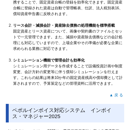
携することで、固定資産台帳の登録を効率化できます。固定資産
台帳に登録された資産は自動で管理帳表、仕訳、法人税別表16、
償却資産申告書に反映されます。
リース会計・減損会計・資産除去債務の処理機能を標準搭載
固定資産とリース資産について、画像や契約書のファイルとセッ
トで一元管理できます。また、減損や資産除去債務などの会計処
理にも対応していますので、上場企業やその準備が必要な企業に
求められる業務に対応できます。
シミュレーション機能で管理会計も効率化
シミュレーション用データを作成することで設備投資計画や制度
変更、会計方針の変更等に伴う償却シミュレーションを行えま
す。これらの結果は将来10か年の固定資産残高や償却費として計
算されますので、予算策定などの管理資料に活用できます。
▲ 戻 る
ペポルインボイス対応システム インボイ
ス・マネジャー2025