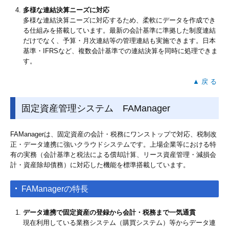
多様な連結決算ニーズに対応
多様な連結決算ニーズに対応するため、柔軟にデータを作成でき
る仕組みを搭載しています。最新の会計基準に準拠した制度連結
だけでなく、予算・月次連結等の管理連結も実施できます。日本
基準・IFRSなど、複数会計基準での連結決算を同時に処理できま
す。
▲ 戻 る
固定資産管理システム FAManager
FAManagerは、固定資産の会計・税務にワンストップで対応、税制改
正・データ連携に強いクラウドシステムです。上場企業等における特
有の実務（会計基準と税法による償却計算、リース資産管理・減損会
計・資産除却債務）に対応した機能を標準搭載しています。
FAManagerの特長
データ連携で固定資産の登録から会計・税務まで一気通貫
現在利用している業務システム（購買システム）等からデータ連